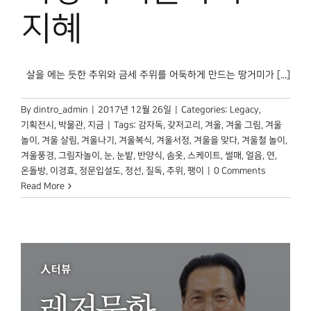
지혜
살을 에는 듯한 추위와 금세 주위를 어둑하게 만드는 땅거미가 [...]
By
dintro_admin
|
2017년 12월 26일
|
Categories:
Legacy
,
기획전시
,
박물관, 지금
|
Tags:
감자독
,
갖저고리
,
겨울
,
겨울 그림
,
겨울
놀이
,
겨울 살림
,
겨울나기
,
겨울복식
,
겨울서정
,
겨울을 맞다
,
겨울철 놀이
,
겨울풍경
,
그림자놀이
,
눈
,
눈밭
,
반양식
,
솜옷
,
스케이트
,
썰매
,
얼음
,
연
,
온돌방
,
이경효
,
정문입설도
,
정선
,
질독
,
추위
,
팽이
|
0 Comments
Read More