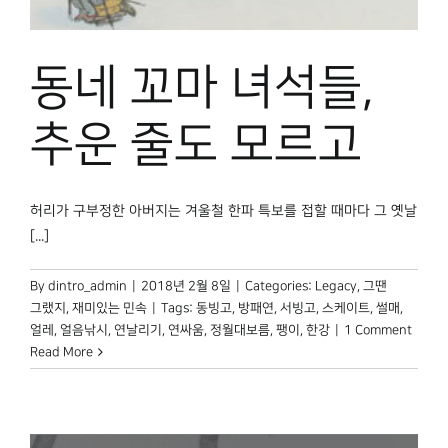
박물관 홈페이지
동네 꼬마 녀석들,
추운 줄도 모르고
허리가 구부정한 아버지는 겨울철 한파 특보를 접할 때마다 그 옛날
[...]
By
dintro_admin
|
2018년 2월 8일
|
Categories:
Legacy
,
그땐
그랬지
,
재미있는 민속
|
Tags:
동빙고
,
방패연
,
서빙고
,
스케이트
,
썰매
,
얼레
,
얼음낚시
,
연날리기
,
연싸움
,
정월대보름
,
팽이
,
한강
|
1 Comment
Read More