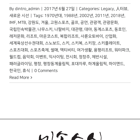
By
dintro_admin
|
2017년 6월 27일
|
Categories:
Legacy
,
人터뷰
,
새로운 시선
|
Tags:
1970년대
,
1988년
,
2002년
,
2011년
,
2018년
,
IMF
,
MTB
,
강원도
,
겨울
,
고원스포츠
,
골프
,
공연
,
관광객
,
관광문화
,
국립민속박물관
,
나무스키
,
나팔바지
,
대관령
,
대야
,
동계스포츠
,
동호인
,
레저문화
,
리조트
,
마운코스트
,
복합리조트
,
사륜오토바이
,
산업화
,
세계육상선수권대회
,
스노보드
,
스키
,
스키복
,
스키장
,
스키플레이트
,
스포츠대회
,
스포츠축제
,
썰매
,
액티비티
,
여가생활
,
용평리조트
,
워터파크
,
월드컵
,
음악회
,
이벤트
,
익사이팅
,
전시회
,
정창주
,
제반시설
,
패러글라이딩
,
평창
,
평창동계올림픽
,
포대자루
,
하계올림픽
,
하이앤드
,
한국인
,
휴식
|
0 Comments
Read More