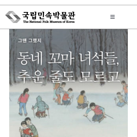
Skip
to
Toggle
content
Navigation
박물관에서는
민속이야기
민속 인사이드
원문보기 PDF