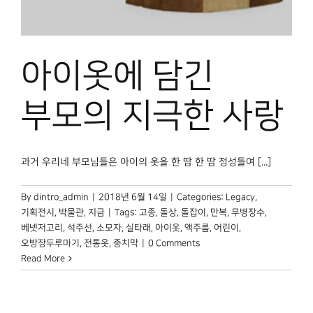
박물관 홈페이지
아이옷에 담긴
부모의 지극한 사랑
과거 우리네 부모님들은 아이의 옷을 한 땀 한 땀 정성들여 [...]
By
dintro_admin
|
2018년 6월 14일
|
Categories:
Legacy
,
기획전시
,
박물관, 지금
|
Tags:
고종
,
돌상
,
돌잡이
,
만복
,
무병장수
,
베넷저고리
,
석주선
,
소모자
,
실타래
,
아이옷
,
액주름
,
어린이
,
오방장두루마기
,
전통옷
,
중치막
|
0 Comments
Read More