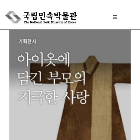
Skip
to
Toggle
content
Navigation
박물관에서는
민속이야기
민속 인사이드
원문보기 PDF