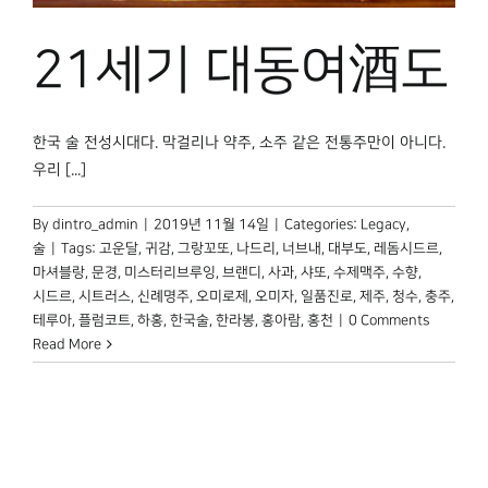
박물관 홈페이지
21세기 대동여酒도
한국 술 전성시대다. 막걸리나 약주, 소주 같은 전통주만이 아니다.
우리 [...]
By
dintro_admin
|
2019년 11월 14일
|
Categories:
Legacy
,
술
|
Tags:
고운달
,
귀감
,
그랑꼬또
,
나드리
,
너브내
,
대부도
,
레돔시드르
,
마셔블랑
,
문경
,
미스터리브루잉
,
브랜디
,
사과
,
샤또
,
수제맥주
,
수향
,
시드르
,
시트러스
,
신례명주
,
오미로제
,
오미자
,
일품진로
,
제주
,
청수
,
충주
,
테루아
,
플럼코트
,
하홍
,
한국술
,
한라봉
,
홍아람
,
홍천
|
0 Comments
Read More