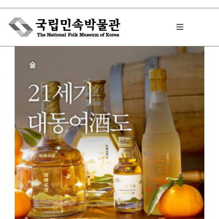
Skip
to
Toggle
content
Navigation
박물관에서는
민속이야기
민속 인사이드
원문보기 PDF