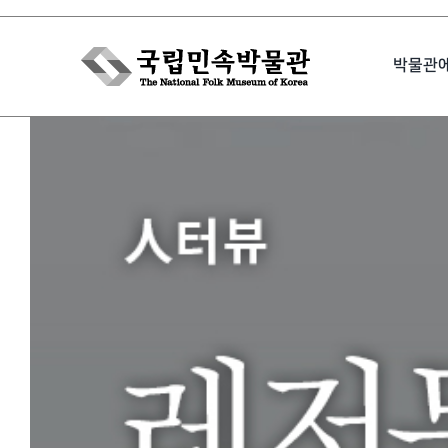
Skip
to
박물관
content