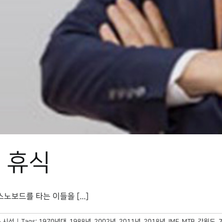
 휴식
드를 타는 이들을 [...]
 시선
|
Tags:
1970년대
,
1988년
,
2002년
,
2011년
,
2018년
,
IMF
,
MTB
,
강원도
,