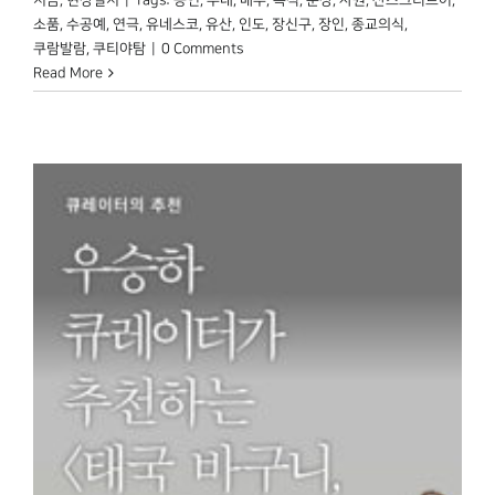
지금
,
현장일지
|
Tags:
공연
,
무대
,
배우
,
복식
,
분장
,
사원
,
산스크리트어
,
소품
,
수공예
,
연극
,
유네스코
,
유산
,
인도
,
장신구
,
장인
,
종교의식
,
쿠람발람
,
쿠티야탐
|
0 Comments
Read More