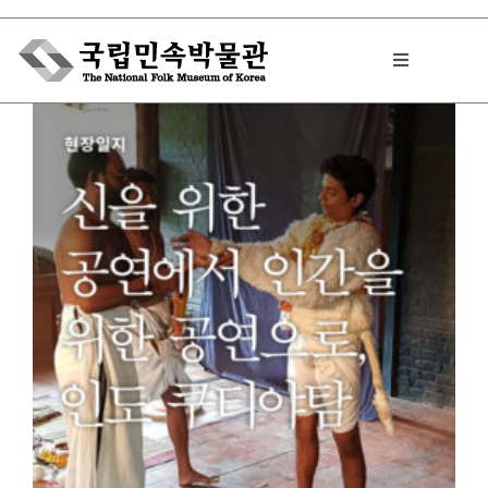
Skip
to
Toggle
content
Navigation
박물관에서는
민속이야기
민속 인사이드
원문보기 PDF