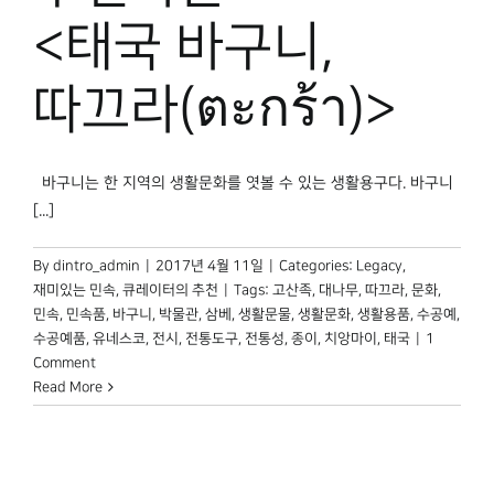
<태국 바구니,
따끄라(ตะกร้า)>
바구니는 한 지역의 생활문화를 엿볼 수 있는 생활용구다. 바구니
[...]
By
dintro_admin
|
2017년 4월 11일
|
Categories:
Legacy
,
재미있는 민속
,
큐레이터의 추천
|
Tags:
고산족
,
대나무
,
따끄라
,
문화
,
민속
,
민속품
,
바구니
,
박물관
,
삼베
,
생활문물
,
생활문화
,
생활용품
,
수공예
,
수공예품
,
유네스코
,
전시
,
전통도구
,
전통성
,
종이
,
치앙마이
,
태국
|
1
Comment
Read More