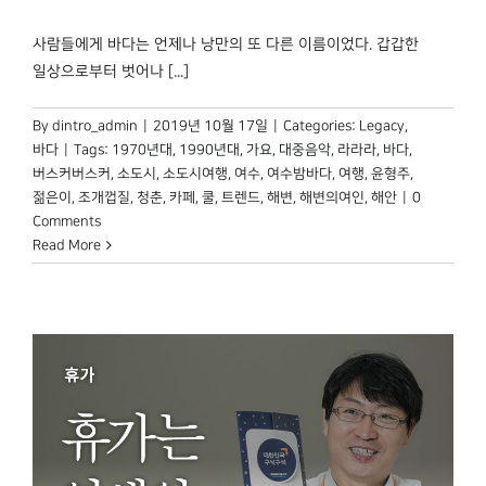
박물관 홈페이지
사람들에게 바다는 언제나 낭만의 또 다른 이름이었다. 갑갑한
일상으로부터 벗어나 [...]
By
dintro_admin
|
2019년 10월 17일
|
Categories:
Legacy
,
바다
|
Tags:
1970년대
,
1990년대
,
가요
,
대중음악
,
라라라
,
바다
,
버스커버스커
,
소도시
,
소도시여행
,
여수
,
여수밤바다
,
여행
,
윤형주
,
젊은이
,
조개껍질
,
청춘
,
카페
,
쿨
,
트렌드
,
해변
,
해변의여인
,
해안
|
0
Comments
Read More