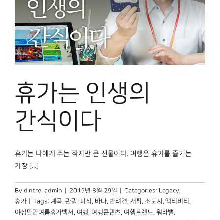
휴가는 인생의
간식이다
휴가는 나에게 주는 작지만 큰 선물이다. 여행은 휴가를 즐기는
가장 [...]
By
dintro_admin
|
2019년 8월 29일
|
Categories:
Legacy
,
휴가
|
Tags:
계곡
,
관광
,
미식
,
바다
,
반려견
,
서핑
,
소도시
,
액티비티
,
야심만만여름휴가백서
,
여행
,
여행콘텐츠
,
여행트렌드
,
워라밸
,