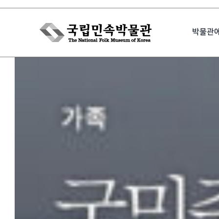
Skip
to
박물관
content