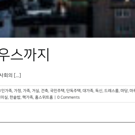
우스까지
의 [...]
1인가족
,
가정
,
가족
,
거실
,
건축
,
국민주택
,
단독주택
,
대가족
,
독신
,
드레스룸
,
마당
,
마
취미실
,
한솥밥
,
핵가족
,
홈스위트홈
|
0 Comments