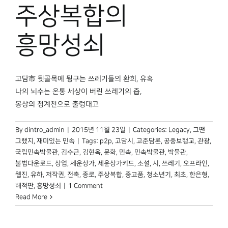
박물관 홈페이지
주상복합의
흥망성쇠
고담市 뒷골목에 뒹구는 쓰레기들의 환희, 유혹
나의 뇌수는 온통 세상이 버린 쓰레기의 즙,
몽상의 청계천으로 출렁대고
By
dintro_admin
|
2015년 11월 23일
|
Categories:
Legacy
,
그땐
그랬지
,
재미있는 민속
|
Tags:
p2p
,
고담시
,
고준담론
,
공중보행교
,
관광
,
국립민속박물관
,
김수근
,
김현옥
,
문화
,
민속
,
민속박물관
,
박물관
,
불법다운로드
,
상업
,
세운상가
,
세운상가키드
,
소설
,
시
,
쓰레기
,
오프라인
,
웹진
,
유하
,
저작권
,
전축
,
종로
,
주상복합
,
중고품
,
청소년기
,
최초
,
한은형
,
해적판
,
흥망성쇠
|
1 Comment
Read More