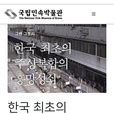
Skip
to
Toggle
content
Navigation
박물관에서는
민속이야기
민속 인사이드
원문보기 PDF
한국 최초의