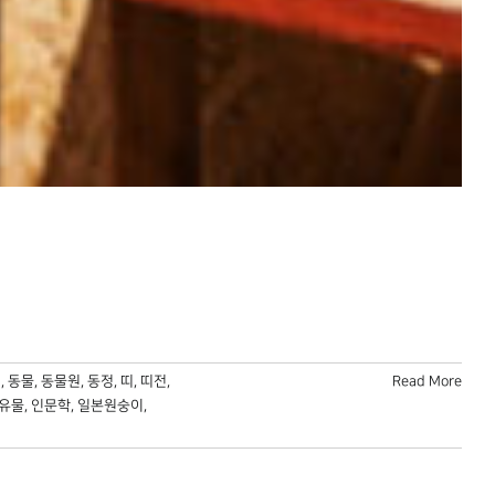
리
,
동물
,
동물원
,
동정
,
띠
,
띠전
,
Read More
유물
,
인문학
,
일본원숭이
,