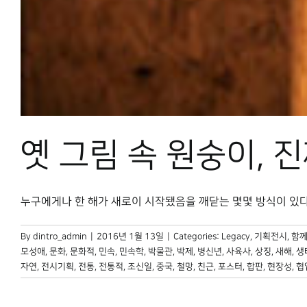
옛 그림 속 원숭이, 
누구에게나 한 해가 새로이 시작됐음을 깨닫는 몇몇 방식이 있다. 그 
By
dintro_admin
|
2016년 1월 13일
|
Categories:
Legacy
,
기획전시
,
함께
모성애
,
문화
,
문화적
,
민속
,
민속학
,
박물관
,
박제
,
병신년
,
사육사
,
상징
,
새해
,
생
자연
,
전시기획
,
전통
,
전통적
,
조신일
,
중국
,
철망
,
친근
,
포스터
,
합판
,
현장성
,
협