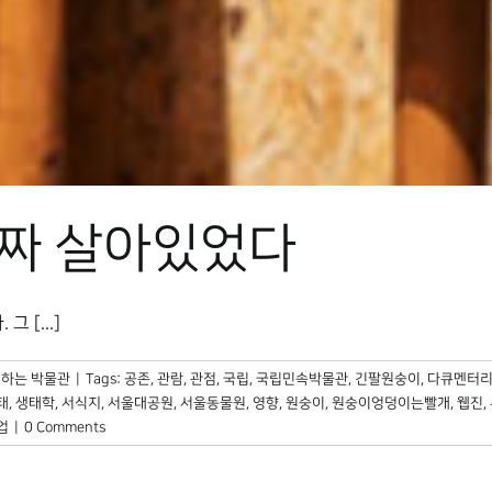
진짜 살아있었다
[...]
하는 박물관
|
Tags:
공존
,
관람
,
관점
,
국립
,
국립민속박물관
,
긴팔원숭이
,
다큐멘터
태
,
생태학
,
서식지
,
서울대공원
,
서울동물원
,
영향
,
원숭이
,
원숭이엉덩이는빨개
,
웹진
,
업
|
0 Comments