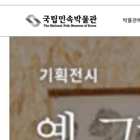
Skip
to
박물관
content