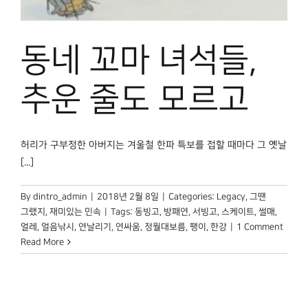
박물관 홈페이지
동네 꼬마 녀석들,
추운 줄도 모르고
허리가 구부정한 아버지는 겨울철 한파 특보를 접할 때마다 그 옛날
[...]
By
dintro_admin
|
2018년 2월 8일
|
Categories:
Legacy
,
그땐
그랬지
,
재미있는 민속
|
Tags:
동빙고
,
방패연
,
서빙고
,
스케이트
,
썰매
,
얼레
,
얼음낚시
,
연날리기
,
연싸움
,
정월대보름
,
팽이
,
한강
|
1 Comment
Read More