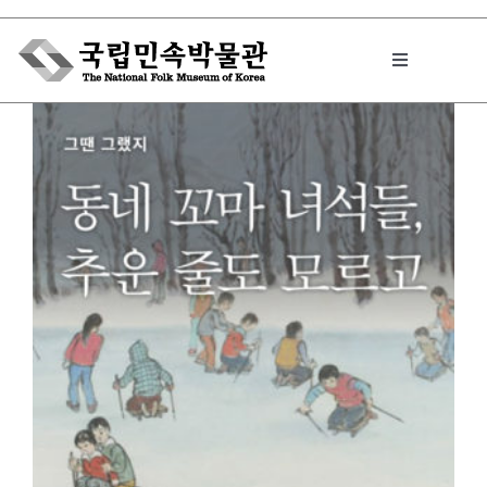
Skip
to
Toggle
content
Navigation
박물관에서는
민속이야기
민속 인사이드
원문보기 PDF