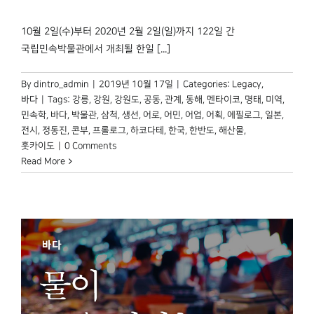
박물관 홈페이지
10월 2일(수)부터 2020년 2월 2일(일)까지 122일 간
국립민속박물관에서 개최될 한일 [...]
By
dintro_admin
|
2019년 10월 17일
|
Categories:
Legacy
,
바다
|
Tags:
강릉
,
강원
,
강원도
,
공동
,
관계
,
동해
,
멘타이코
,
명태
,
미역
,
민속학
,
바다
,
박물관
,
삼척
,
생선
,
어로
,
어민
,
어업
,
어획
,
에필로그
,
일본
,
전시
,
정동진
,
콘부
,
프롤로그
,
하코다테
,
한국
,
한반도
,
해산물
,
훗카이도
|
0 Comments
Read More