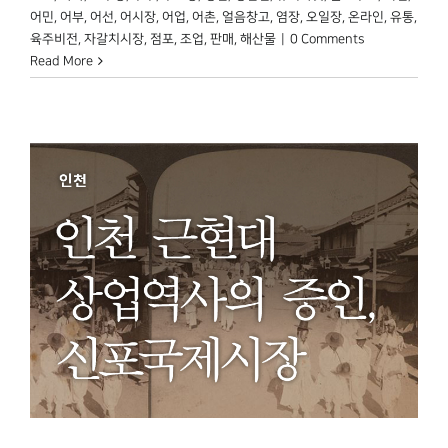
어민
,
어부
,
어선
,
어시장
,
어업
,
어촌
,
얼음창고
,
염장
,
오일장
,
온라인
,
유통
,
육주비전
,
자갈치시장
,
점포
,
조업
,
판매
,
해산물
|
0 Comments
Read More