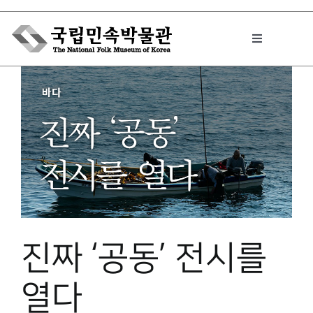
Skip
to
Toggle
content
Navigation
박물관에서는
민속이야기
민속 인사이드
진짜 ‘공동’ 전시를
원문보기 PDF
열다