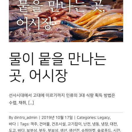
물이 뭍을 만나는
곳, 어시장
선사시대에서 고대에 이르기까지 인류의 3대 식량 획득 방법은
수렵, 채취, [...]
By
dintro_admin
|
2019년 10월 17일
|
Categories:
Legacy
,
바다
|
Tags:
객주
,
건어물
,
건조시설
,
고기잡이
,
난전
,
냉동
,
냉장
,
대전
,
도고
,
바다
,
보부상
,
부두
,
부보상
,
생선
,
생선전
,
슈퍼마켓
,
슬로푸드
,
시전
,