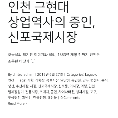
인천 근현대
상업역사의 증인,
신포국제시장
오늘날의 활기찬 이미지와 달리, 1883년 개항 전까지 인천은
조용한 바닷가 [...]
By
dintro_admin
|
2019년 6월 27일
|
Categories:
Legacy
,
인천
|
Tags:
개항
,
개항장
,
공설시장
,
닭강정
,
동인천
,
만두
,
변천사
,
분식
,
생선
,
수산시장
,
시장
,
신포국제시장
,
신포동
,
어시장
,
여행
,
인천
,
일제강점기
,
전통시장
,
조계지
,
쫄면
,
차이나타운
,
청과시장
,
포구
,
푸성귀전
,
피난민
,
한국전쟁
,
해산물
|
0 Comments
Read More