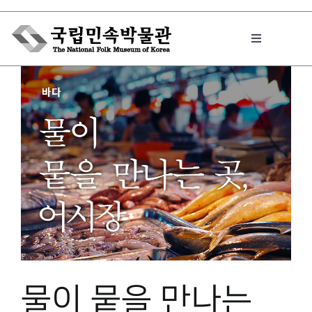
Skip
to
Toggle
content
Navigation
박물관에서는
민속이야기
민속 인사이드
원문보기 PDF
물이 뭍을 만나는