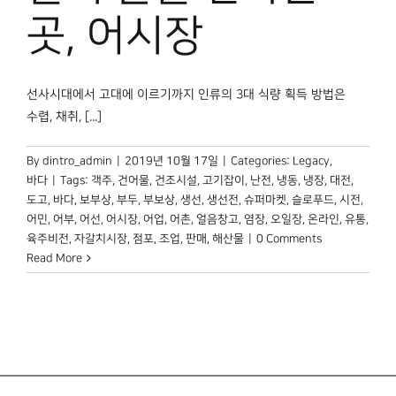
박물관 홈페이지
곳, 어시장
선사시대에서 고대에 이르기까지 인류의 3대 식량 획득 방법은
수렵, 채취, [...]
By
dintro_admin
|
2019년 10월 17일
|
Categories:
Legacy
,
바다
|
Tags:
객주
,
건어물
,
건조시설
,
고기잡이
,
난전
,
냉동
,
냉장
,
대전
,
도고
,
바다
,
보부상
,
부두
,
부보상
,
생선
,
생선전
,
슈퍼마켓
,
슬로푸드
,
시전
,
어민
,
어부
,
어선
,
어시장
,
어업
,
어촌
,
얼음창고
,
염장
,
오일장
,
온라인
,
유통
,
육주비전
,
자갈치시장
,
점포
,
조업
,
판매
,
해산물
|
0 Comments
Read More