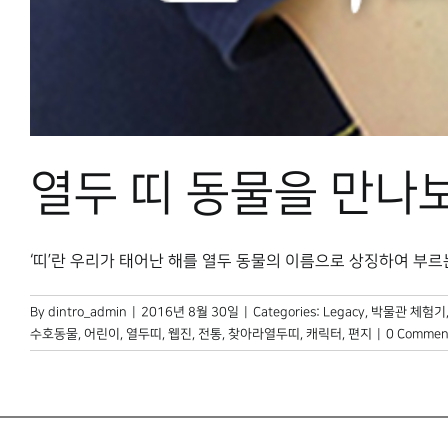
열두 띠 동물을 만나
‘띠’란 우리가 태어난 해를 열두 동물의 이름으로 상징하여 부르는 것
By
dintro_admin
|
2016년 8월 30일
|
Categories:
Legacy
,
박물관 체험기
수호동물
,
어린이
,
열두띠
,
웹진
,
전통
,
찾아라열두띠
,
캐릭터
,
편지
|
0 Commen