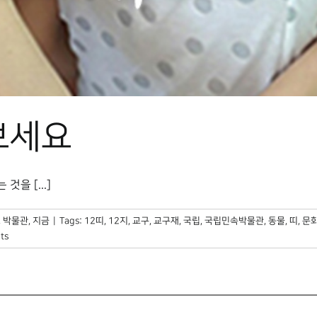
보세요
을 [...]
,
박물관, 지금
|
Tags:
12띠
,
12지
,
교구
,
교구재
,
국립
,
국립민속박물관
,
동물
,
띠
,
문
ts