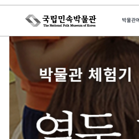
Skip
to
박물관
content