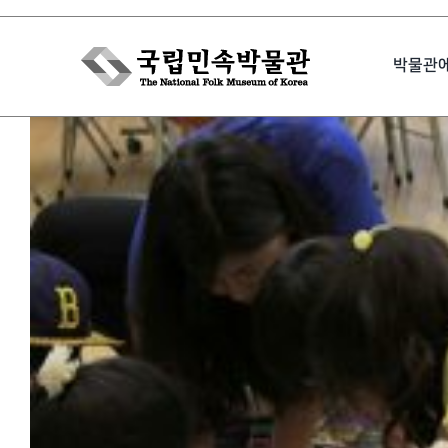
Skip
to
박물관
content