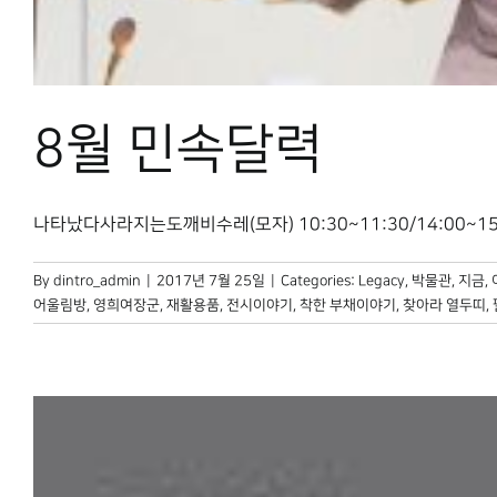
8월 민속달력
나타났다사라지는도깨비수레(모자) 10:30~11:30/14:00~15:
By
dintro_admin
|
2017년 7월 25일
|
Categories:
Legacy
,
박물관, 지금
,
어울림방
,
영희여장군
,
재활용품
,
전시이야기
,
착한 부채이야기
,
찾아라 열두띠
,