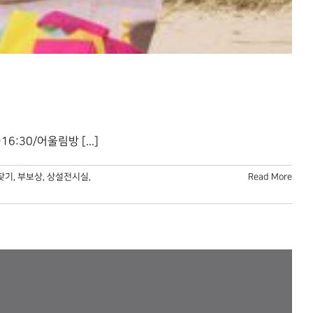
:30/어울림방 [...]
찾기
,
부보상
,
상설전시실
,
Read More