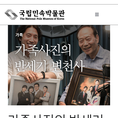
Skip
to
Toggle
content
Navigation
박물관에서는
민속이야기
민속 인사이드
원문보기 PDF