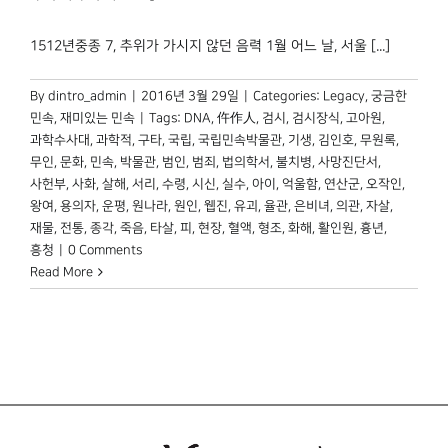
1512년중종 7, 추위가 가시지 않던 음력 1월 어느 날, 서울 [...]
By
dintro_admin
|
2016년 3월 29일
|
Categories:
Legacy
,
궁금한
민속
,
재미있는 민속
|
Tags:
DNA
,
仵作人
,
검시
,
검시장식
,
고아원
,
과학수사대
,
과학적
,
구타
,
국립
,
국립민속박물관
,
기생
,
김인호
,
무원록
,
무인
,
문화
,
민속
,
박물관
,
범인
,
범죄
,
법의학서
,
불치병
,
사망진단서
,
사헌부
,
사화
,
살해
,
서리
,
수령
,
시신
,
실수
,
아이
,
억울함
,
연산군
,
오작인
,
왕여
,
용의자
,
운평
,
원나라
,
원인
,
웹진
,
유괴
,
율관
,
은비녀
,
의관
,
자살
,
재물
,
전통
,
종각
,
죽음
,
타살
,
피
,
현장
,
혈액
,
형조
,
화해
,
활인원
,
흉년
,
흥청
|
0 Comments
Read More