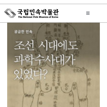
Skip
to
Toggle
content
Navigation
박물관에서는
민속이야기
민속 인사이드
원문보기 PDF