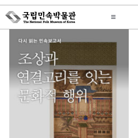
Skip
to
Toggle
content
Navigation
박물관에서는
민속이야기
민속 인사이드
원문보기 PDF