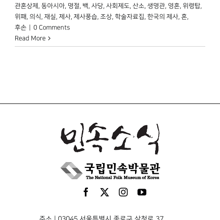
관혼상제
,
동아시아
,
명절
,
백
,
사당
,
사회제도
,
산소
,
생명관
,
영혼
,
위령탑
,
위패
,
의식
,
재실
,
제사
,
제사풍습
,
조상
,
학술자료집
,
한국의 제사
,
혼
,
후손
|
0 Comments
Read More
주소 | 03045 서울특별시 종로구 삼청로 37