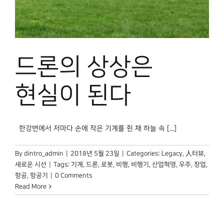
박물관 홈페이지
드론의 상상은
현실이 된다
한강변에서 저마다 손에 작은 기계를 쥔 채 하늘 속 [...]
By
dintro_admin
|
2018년 5월 23일
|
Categories:
Legacy
,
人터뷰
,
새로운 시선
|
Tags:
기계
,
드론
,
로봇
,
비행
,
비행기
,
산업혁명
,
우주
,
창업
,
항공
,
항공기
|
0 Comments
Read More