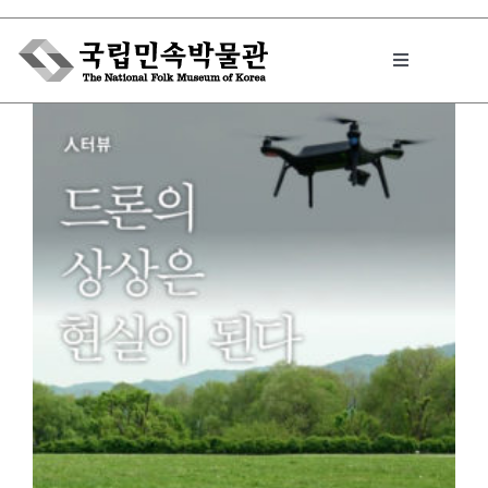
Skip
to
Toggle
content
Navigation
박물관에서는
민속이야기
민속 인사이드
원문보기 PDF