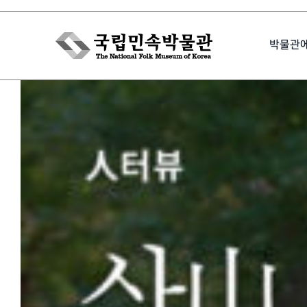
Skip
to
박물관
content