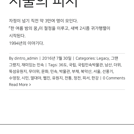
서울의 피서
박물관 홈페이지
자정이 넘기 직전 약 3만여 명이 모인다.
「한 여름 밤의 꿈」이 절정을 이루고, 새벽 2시쯤 귀가행렬이
시작된다.
1994년의 이야기다.
By
dintro_admin
|
2016년 7월 30일
|
Categories:
Legacy
,
그땐
그랬지
,
재미있는 민속
|
Tags:
36도
,
국립
,
국립민속박물관
,
남산
,
더위
,
뚝섬유원지
,
무더위
,
문화
,
민속
,
박물관
,
부채
,
북악산
,
서울
,
선풍기
,
수영장
,
시민
,
열대야
,
웹진
,
유원지
,
전통
,
정전
,
피서
,
한강
|
0 Comments
Read More