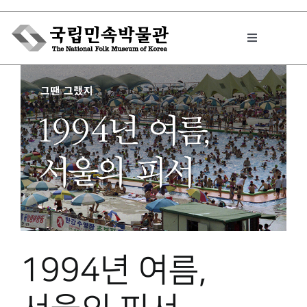
Skip
to
Toggle
content
Navigation
박물관에서는
민속이야기
민속 인사이드
원문보기 PDF
1994년 여름,