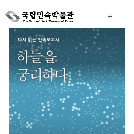
Skip
to
Toggle
content
Navigation
박물관에서는
민속이야기
민속 인사이드
원문보기 PDF