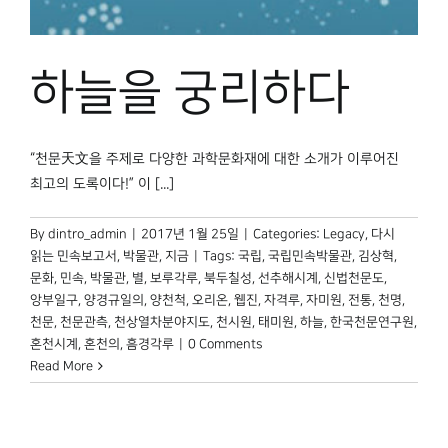
박물관 홈페이지
하늘을 궁리하다
“천문天文을 주제로 다양한 과학문화재에 대한 소개가 이루어진
최고의 도록이다!” 이 [...]
By
dintro_admin
|
2017년 1월 25일
|
Categories:
Legacy
,
다시
읽는 민속보고서
,
박물관, 지금
|
Tags:
국립
,
국립민속박물관
,
김상혁
,
문화
,
민속
,
박물관
,
별
,
보루각루
,
북두칠성
,
선추해시계
,
신법천문도
,
앙부일구
,
양경규일의
,
양천척
,
오리온
,
웹진
,
자격루
,
자미원
,
전통
,
천명
,
천문
,
천문관측
,
천상열차분야지도
,
천시원
,
태미원
,
하늘
,
한국천문연구원
,
혼천시계
,
혼천의
,
흠경각루
|
0 Comments
Read More