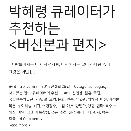
박물관 홈페이지
박혜령 큐레이터가
추천하는
<버선본과 편지>
사람들에게는 마치 약점처럼, 나약해지는 말이 하나쯤 있다.
그것은 어떤 [...]
By
dintro_admin
|
2016년 2월 25일
|
Categories:
Legacy
,
재미있는 민속
,
큐레이터의 추천
|
Tags:
갑인생
,
결혼
,
국립
,
국립민속박물관
,
기증
,
딸
,
모녀
,
문화
,
민속
,
박물관
,
박혜령
,
버선
,
버선본
,
복본
,
부여석숭
,
비자
,
수명장수
,
시집
,
애틋
,
양반가
,
양평
,
엄마
,
옥수수
,
웹진
,
이별
,
임신
,
자손창성
,
전통
,
추천
,
친정
,
큐레이터
,
편지
,
행복
,
회충
|
4 Comments
Read More