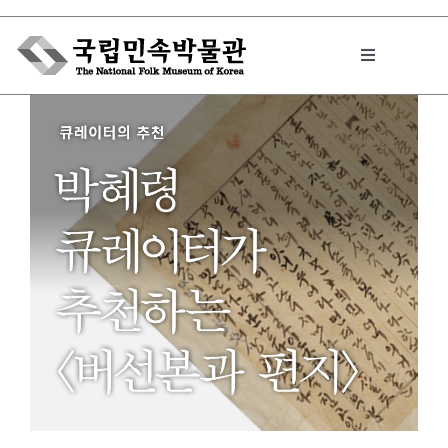
Skip
to
Toggle
content
Navigation
박물관에서는
민속이야기
민속 인사이드
원문보기 PDF