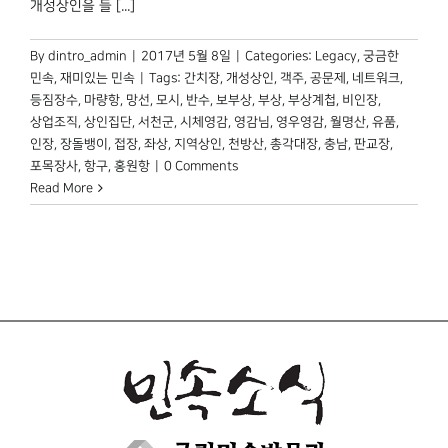
개성상인을 들 [...]
By
dintro_admin
|
2017년 5월 8일
|
Categories:
Legacy
,
궁금한
민속
,
재미있는 민속
|
Tags:
간치장
,
개성상인
,
객주
,
공문제
,
네트워크
,
등짐장수
,
마량항
,
망선
,
모시
,
반수
,
보부상
,
부상
,
부상계첩
,
비인장
,
상업조직
,
상인집단
,
서천군
,
시체영감
,
영감님
,
영우영감
,
월명산
,
유품
,
인장
,
장돌뱅이
,
접장
,
좌상
,
지역상인
,
천방산
,
총각대장
,
충남
,
판교장
,
포목장사
,
항구
,
홍원항
|
0 Comments
Read More