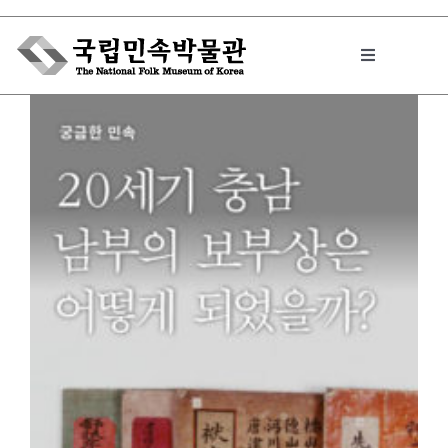
Skip
to
Toggle
content
Navigation
박물관에서는
민속이야기
민속 인사이드
원문보기 PDF