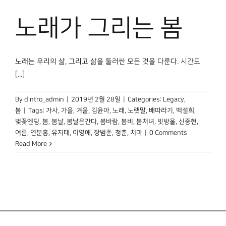
박물관 홈페이지
노래가 그리는 봄
노래는 우리의 삶, 그리고 삶을 둘러싼 모든 것을 다룬다. 시간도
[...]
By
dintro_admin
|
2019년 2월 28일
|
Categories:
Legacy
,
봄
|
Tags:
가사
,
가을
,
겨울
,
김윤아
,
노래
,
노랫말
,
배따라기
,
백설희
,
벚꽃엔딩
,
봄
,
봄날
,
봄날은간다
,
봄바람
,
봄비
,
봄처녀
,
빗방울
,
신중현
,
여름
,
연분홍
,
유지태
,
이영애
,
장범준
,
청춘
,
치마
|
0 Comments
Read More