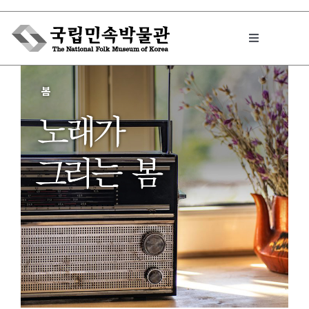
Skip
to
Toggle
content
Navigation
박물관에서는
민속이야기
민속 인사이드
원문보기 PDF