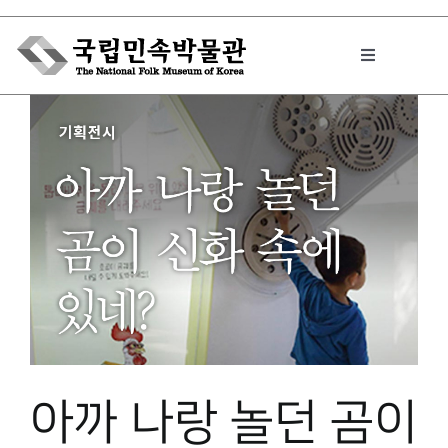
Skip
to
Toggle
content
Navigation
박물관에서는
민속이야기
민속 인사이드
원문보기 PDF
아까 나랑 놀던 곰이