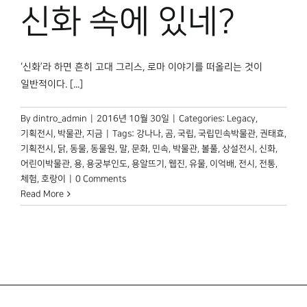
박물관 홈페이지
신화 속에 있네?
‘신화’라 하면 흔히 고대 그리스, 로마 이야기를 떠올리는 것이
일반적이다. [...]
By
dintro_admin
|
2016년 10월 30일
|
Categories:
Legacy
,
기획전시
,
박물관, 지금
|
Tags:
강나나
,
곰
,
국립
,
국립민속박물관
,
권태효
,
기획전시
,
닭
,
동물
,
동물원
,
말
,
문화
,
민속
,
박물관
,
볼풀
,
상설전시
,
신화
,
어린이박물관
,
용
,
용궁부인도
,
용알뜨기
,
웹진
,
유물
,
이억배
,
전시
,
전통
,
체험
,
호랑이
|
0 Comments
Read More