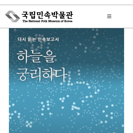
Skip
to
Toggle
content
Navigation
박물관에서는
민속이야기
민속 인사이드
원문보기 PDF