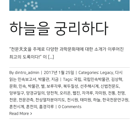
박물관 홈페이지
하늘을 궁리하다
“천문天文을 주제로 다양한 과학문화재에 대한 소개가 이루어진
최고의 도록이다!” 이 [...]
By
dintro_admin
|
2017년 1월 25일
|
Categories:
Legacy
,
다시
읽는 민속보고서
,
박물관, 지금
|
Tags:
국립
,
국립민속박물관
,
김상혁
,
문화
,
민속
,
박물관
,
별
,
보루각루
,
북두칠성
,
선추해시계
,
신법천문도
,
앙부일구
,
양경규일의
,
양천척
,
오리온
,
웹진
,
자격루
,
자미원
,
전통
,
천명
,
천문
,
천문관측
,
천상열차분야지도
,
천시원
,
태미원
,
하늘
,
한국천문연구원
,
혼천시계
,
혼천의
,
흠경각루
|
0 Comments
Read More