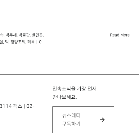
속
,
박두세
,
박물관
,
별건곤
,
Read More
설
,
턱
,
평양조씨
,
허목
|
0
민속소식을 가장 먼저
만나보세요.
114 팩스 | 02-
뉴스레터
구독하기