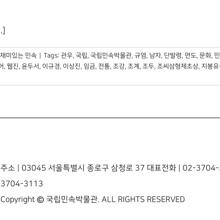
.]
재미있는 민속
|
Tags:
관우
,
국립
,
국립민속박물관
,
규염
,
남자
,
단발령
,
면도
,
문화
,
민
어
,
웹진
,
윤두서
,
이규경
,
이상진
,
임금
,
전통
,
조강
,
조계
,
조두
,
조씨삼형제초상
,
지봉유
주소 | 03045 서울특별시 종로구 삼청로 37 대표전화 | 02-3704-3
3704-3113
Copyright © 국립민속박물관. ALL RIGHTS RESERVED