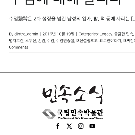
수염鬚髥은 2차 성징을 넘긴 남성의 입가, 뺨, 턱 등에 자라는 [..
By
dintro_admin
|
2016년 10월 19일
|
Categories:
Legacy
,
궁금한 민속
,
병자호란
,
소두산
,
손권
,
수염
,
수염변증설
,
오산설림초고
,
요로언야화기
,
요씨잔
Comments