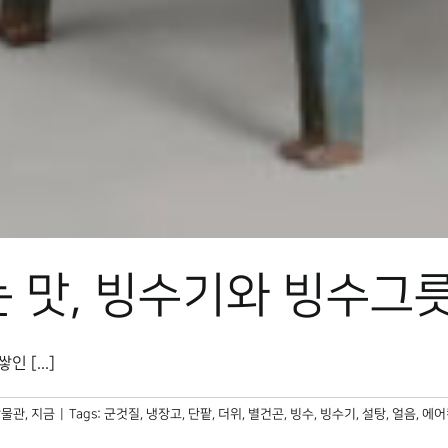
는 맛, 빙수기와 빙수그
[...]
물관, 지금
|
Tags:
군것질
,
냉장고
,
단팥
,
더위
,
별건곤
,
빙수
,
빙수기
,
설탕
,
얼음
,
에어