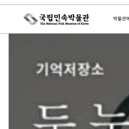
Skip
to
박물관
content