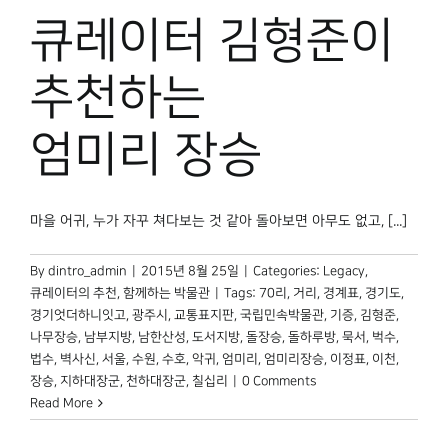
박물관 홈페이지
큐레이터 김형준이
추천하는
엄미리 장승
마을 어귀, 누가 자꾸 쳐다보는 것 같아 돌아보면 아무도 없고, [...]
By
dintro_admin
|
2015년 8월 25일
|
Categories:
Legacy
,
큐레이터의 추천
,
함께하는 박물관
|
Tags:
70리
,
거리
,
경계표
,
경기도
,
경기엇더하니잇고
,
광주시
,
교통표지판
,
국립민속박물관
,
기증
,
김형준
,
나무장승
,
남부지방
,
남한산성
,
도서지방
,
돌장승
,
돌하루방
,
묵서
,
벅수
,
법수
,
벽사신
,
서울
,
수원
,
수호
,
악귀
,
엄미리
,
엄미리장승
,
이정표
,
이천
,
장승
,
지하대장군
,
천하대장군
,
칠십리
|
0 Comments
Read More