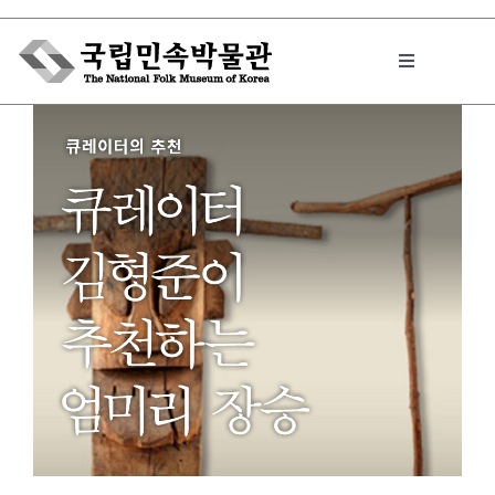
Skip
to
Toggle
content
Navigation
박물관에서는
민속이야기
민속 인사이드
원문보기 PDF