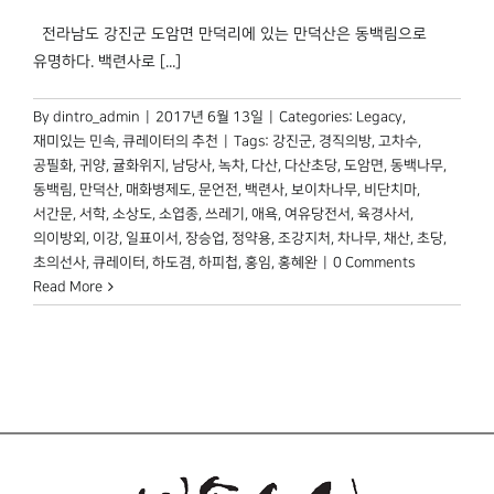
전라남도 강진군 도암면 만덕리에 있는 만덕산은 동백림으로
유명하다. 백련사로 [...]
By
dintro_admin
|
2017년 6월 13일
|
Categories:
Legacy
,
재미있는 민속
,
큐레이터의 추천
|
Tags:
강진군
,
경직의방
,
고차수
,
공필화
,
귀양
,
귤화위지
,
남당사
,
녹차
,
다산
,
다산초당
,
도암면
,
동백나무
,
동백림
,
만덕산
,
매화병제도
,
문언전
,
백련사
,
보이차나무
,
비단치마
,
서간문
,
서학
,
소상도
,
소엽종
,
쓰레기
,
애욕
,
여유당전서
,
육경사서
,
의이방외
,
이강
,
일표이서
,
장승업
,
정약용
,
조강지처
,
차나무
,
채산
,
초당
,
초의선사
,
큐레이터
,
하도겸
,
하피첩
,
홍임
,
홍혜완
|
0 Comments
Read More