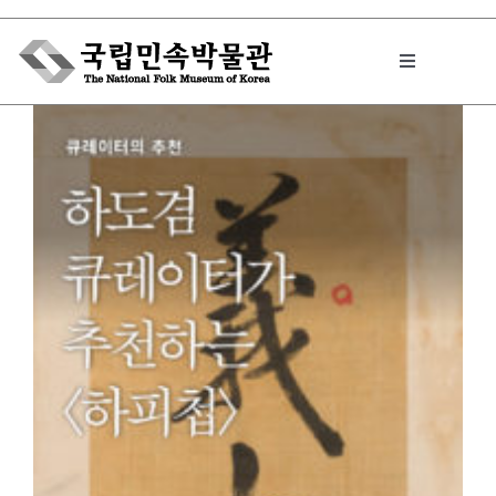
Skip
to
Toggle
content
Navigation
박물관에서는
민속이야기
민속 인사이드
원문보기 PDF