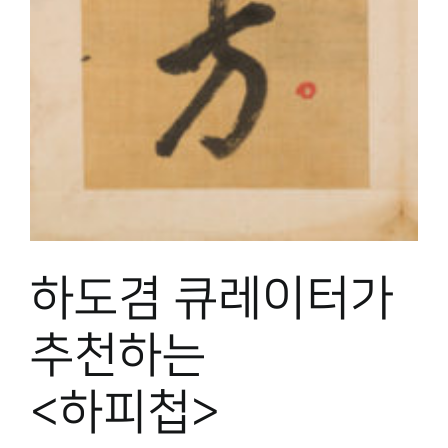
박물관 홈페이지
하도겸 큐레이터가
추천하는
<하피첩>