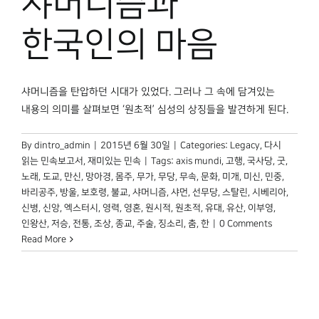
샤머니즘과
박물관 홈페이지
한국인의 마음
샤머니즘을 탄압하던 시대가 있었다. 그러나 그 속에 담겨있는
내용의 의미를 살펴보면 ‘원초적’ 심성의 상징들을 발견하게 된다.
By
dintro_admin
|
2015년 6월 30일
|
Categories:
Legacy
,
다시
읽는 민속보고서
,
재미있는 민속
|
Tags:
axis mundi
,
고행
,
국사당
,
굿
,
노래
,
도교
,
만신
,
망아경
,
몸주
,
무가
,
무당
,
무속
,
문화
,
미개
,
미신
,
민중
,
바리공주
,
방울
,
보호령
,
불교
,
샤머니즘
,
샤먼
,
선무당
,
스탈린
,
시베리아
,
신병
,
신앙
,
엑스터시
,
영력
,
영혼
,
원시적
,
원초적
,
유대
,
유산
,
이부영
,
인왕산
,
저승
,
전통
,
조상
,
종교
,
주술
,
징소리
,
춤
,
한
|
0 Comments
Read More