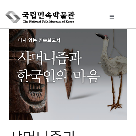
Skip
to
Toggle
content
Navigation
박물관에서는
민속이야기
민속 인사이드
원문보기 PDF