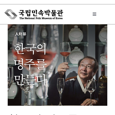
Skip
to
Toggle
content
Navigation
박물관에서는
민속이야기
민속 인사이드
원문보기 PDF