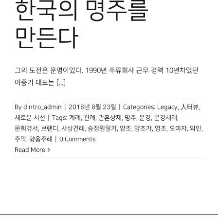
한국의 명주를
박물관 홈페이지
만든다
그의 도전은 운명이었다. 1990년 주류회사 근무 경력 10년차였던
이종기 대표는 [...]
By
dintro_admin
|
2018년 8월 23일
|
Categories:
Legacy
,
人터뷰
,
새로운 시선
|
Tags:
계례
,
관례
,
관혼상제
,
명주
,
문경
,
문경새재
,
문희경서
,
브랜디
,
사상견례
,
승정원일기
,
양조
,
양조가
,
영조
,
오미자
,
와인
,
주막
,
향음주례
|
0 Comments
Read More