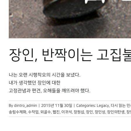
장인, 반짝이는 고집
나는 오랜 시행착오의 시간을 보냈다.
내가 생각했던 장인에 대한
고정관념과 편견, 오해들을 깨뜨려야 했다.
By
dintro_admin
|
2015년 11월 30일
|
Categories:
Legacy
,
다시 읽는 
송림수제화
,
수작업
,
외골수
,
웹진
,
이귀석
,
장원섭
,
장인
,
장인성
,
장인의탄생
,
장