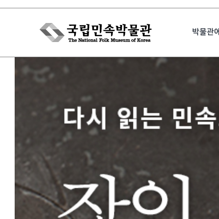
Skip
to
박물관
content