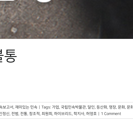
불통
민속보고서
,
재미있는 민속
|
Tags:
가업
,
국립민속박물관
,
달인
,
등산화
,
명장
,
문화
,
문
인정신
,
전범
,
전통
,
창조적
,
최원희
,
하이브리드
,
학지사
,
허영호
|
1 Comment