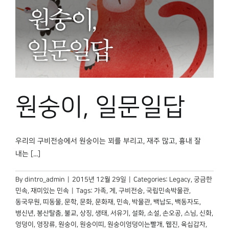
원숭이, 일문일답
우리의 구비전승에서 원숭이는 꾀를 부리고, 재주 많고, 흉내 잘
내는 [...]
By
dintro_admin
|
2015년 12월 29일
|
Categories:
Legacy
,
궁금한
민속
,
재미있는 민속
|
Tags:
가족
,
게
,
구비전승
,
국립민속박물관
,
동국무원
,
띠동물
,
문학
,
문화
,
문화재
,
민속
,
박물관
,
백납도
,
백동자도
,
병신년
,
봉산탈춤
,
불교
,
상징
,
생태
,
서유기
,
설화
,
소설
,
손오공
,
스님
,
신화
,
엉덩이
,
영장류
,
원숭이
,
원숭이띠
,
원숭이엉덩이는빨개
,
웹진
,
육십갑자
,