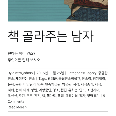
책 골라주는 남자
원하는 책이 있소?
무엇이든 말해 보시오
By
dintro_admin
|
2015년 11월 25일
|
Categories:
Legacy
,
궁금한
민속
,
재미있는 민속
|
Tags:
광해군
,
국립민속박물관
,
단속령
,
명기집략
,
문학
,
문화
,
미암일기
,
민속
,
민속박물관
,
박물관
,
서적
,
서적중개
,
서점
,
서쾌
,
선비
,
아쾌
,
양반
,
여항문인
,
영조
,
웹진
,
유희춘
,
인조
,
조선시대
,
조신선
,
주린
,
주문
,
진건
,
책
,
책가도
,
책쾌
,
큐레이터
,
활자
,
황명통기
|
9
Comments
Read More