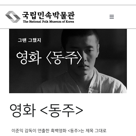
Skip
to
Toggle
content
Navigation
박물관에서는
민속이야기
민속 인사이드
영화 <동주>
원문보기 PDF
이준익 감독이 연출한 흑백영화 <동주>는 제목 그대로