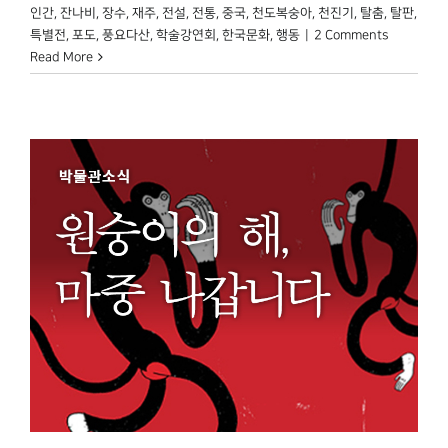
인간
,
잔나비
,
장수
,
재주
,
전설
,
전통
,
중국
,
천도복숭아
,
천진기
,
탈춤
,
탈판
,
특별전
,
포도
,
풍요다산
,
학술강연회
,
한국문화
,
행동
|
2 Comments
Read More