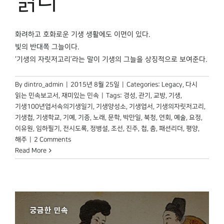
읽다
화려하고 호화로운 기생 생활에도 이면이 있다.
빛의 반대쪽 그늘이다.
‘기생의 자릿저고리’라는 말이 기생의 그늘을 상징적으로 보여준다.
By
dintro_admin
|
2015년 8월 25일
|
Categories:
Legacy
,
다시
읽는 민속보고서
,
재미있는 민속
|
Tags:
경성
,
관기
,
교방
,
기생
,
기생100년엽서속의기생일기
,
기생양성소
,
기생엽서
,
기생의자릿저고리
,
기생첩
,
기생학교
,
기예
,
기증
,
노래
,
문학
,
박만일
,
북청
,
연회
,
예술
,
요정
,
이유원
,
임하필기
,
전시도록
,
정병설
,
조선
,
진주
,
첩
,
춤
,
패션리더
,
평양
,
해주
|
2 Comments
Read More