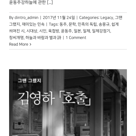
윤동주강하늘에 관한 [...]
박물관 홈페이지
By
dintro_admin
|
2017년 11월 24일
|
Categories:
Legacy
,
그땐
그랬지
,
재미있는 민속
|
Tags:
동주
,
문학
,
민족의 독립
,
송몽규
,
쉽게
씌여진 시
,
시대상
,
시인
,
육첩방
,
윤동주
,
일본
,
일제
,
일제강점기
,
창씨개명
,
하늘과 바람과 별과 詩
|
1 Comment
Read More