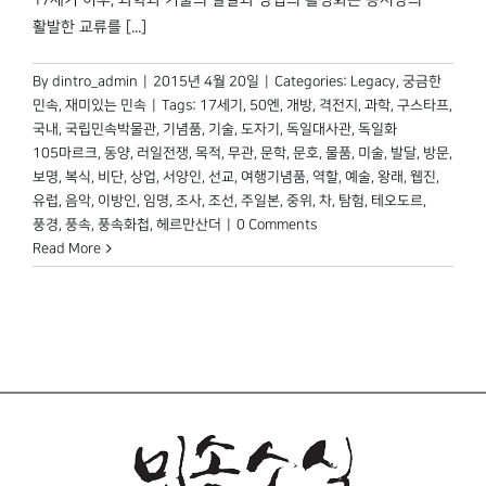
17세기 이후, 과학과 기술의 발달과 상업의 활성화는 동서양의
활발한 교류를 [...]
By
dintro_admin
|
2015년 4월 20일
|
Categories:
Legacy
,
궁금한
민속
,
재미있는 민속
|
Tags:
17세기
,
50엔
,
개방
,
격전지
,
과학
,
구스타프
,
국내
,
국립민속박물관
,
기념품
,
기술
,
도자기
,
독일대사관
,
독일화
105마르크
,
동양
,
러일전쟁
,
목적
,
무관
,
문학
,
문호
,
물품
,
미술
,
발달
,
방문
,
보명
,
복식
,
비단
,
상업
,
서양인
,
선교
,
여행기념품
,
역할
,
예술
,
왕래
,
웹진
,
유럽
,
음악
,
이방인
,
임명
,
조사
,
조선
,
주일본
,
중위
,
차
,
탐험
,
테오도르
,
풍경
,
풍속
,
풍속화첩
,
헤르만산더
|
0 Comments
Read More