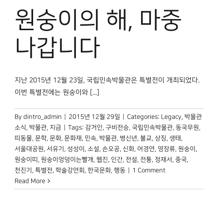
원숭이의 해, 마중
나갑니다
지난 2015년 12월 23일, 국립민속박물관은 특별전이 개최되었다.
이번 특별전에는 원숭이와 [...]
By
dintro_admin
|
2015년 12월 29일
|
Categories:
Legacy
,
박물관
소식
,
박물관, 지금
|
Tags:
감거인
,
구비전승
,
국립민속박물관
,
동국무원
,
띠동물
,
문학
,
문화
,
문화재
,
민속
,
박물관
,
병신년
,
불교
,
상징
,
생태
,
서울대공원
,
서유기
,
성성이
,
소설
,
손오공
,
신화
,
어경연
,
영장류
,
원숭이
,
원숭이띠
,
원숭이엉덩이는빨개
,
웹진
,
인간
,
전설
,
전통
,
정재서
,
중국
,
천진기
,
특별전
,
학술강연회
,
한국문화
,
행동
|
1 Comment
Read More