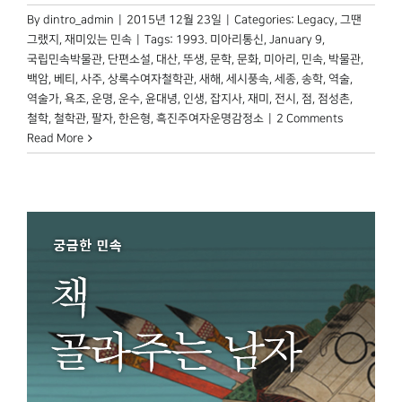
By
dintro_admin
|
2015년 12월 23일
|
Categories:
Legacy
,
그땐
그랬지
,
재미있는 민속
|
Tags:
1993. 미아리통신
,
January 9
,
국립민속박물관
,
단편소설
,
대산
,
뚜생
,
문학
,
문화
,
미아리
,
민속
,
박물관
,
백암
,
베티
,
사주
,
상록수여자철학관
,
새해
,
세시풍속
,
세종
,
송학
,
역술
,
역술가
,
욕조
,
운명
,
운수
,
윤대녕
,
인생
,
잡지사
,
재미
,
전시
,
점
,
점성촌
,
철학
,
철학관
,
팔자
,
한은형
,
흑진주여자운명감정소
|
2 Comments
Read More