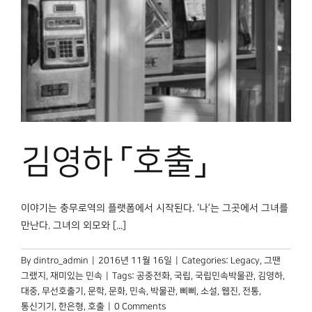
김영하 「호출」
이야기는 충무로역의 플랫폼에서 시작된다. ‘나’는 그곳에서 그녀를
만난다. 그녀의 외모와 [...]
By
dintro_admin
|
2016년 11월 16일
|
Categories:
Legacy
,
그땐
그랬지
,
재미있는 민속
|
Tags:
공중전화
,
국립
,
국립민속박물관
,
김영하
,
대중
,
무선호출기
,
문학
,
문화
,
민속
,
박물관
,
삐삐
,
소설
,
웹진
,
전통
,
통신기기
,
한은형
,
호출
|
0 Comments