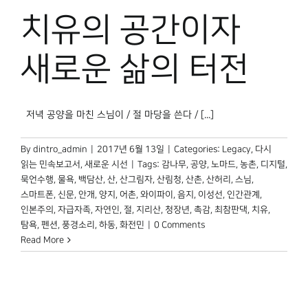
박물관 홈페이지
치유의 공간이자
새로운 삶의 터전
저녁 공양을 마친 스님이 / 절 마당을 쓴다 / [...]
By
dintro_admin
|
2017년 6월 13일
|
Categories:
Legacy
,
다시
읽는 민속보고서
,
새로운 시선
|
Tags:
감나무
,
공양
,
노마드
,
농촌
,
디지털
,
묵언수행
,
물욕
,
백담산
,
산
,
산그림자
,
산림청
,
산촌
,
산허리
,
스님
,
스마트폰
,
신문
,
안개
,
양지
,
어촌
,
와이파이
,
음지
,
이성선
,
인간관계
,
인본주의
,
자급자족
,
자연인
,
절
,
지리산
,
청장년
,
촉감
,
최참판댁
,
치유
,
탐욕
,
펜션
,
풍경소리
,
하동
,
화전민
|
0 Comments
Read More