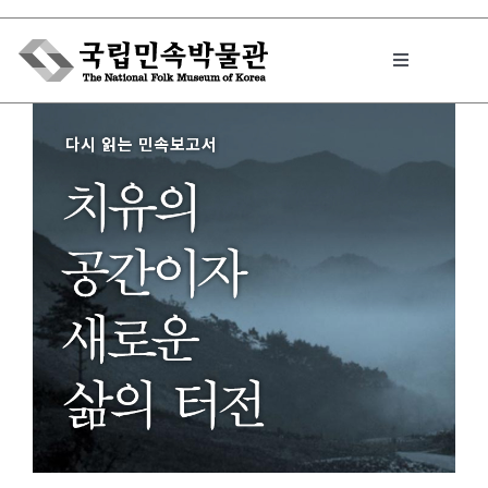
Skip
to
Toggle
content
Navigation
박물관에서는
민속이야기
민속 인사이드
원문보기 PDF