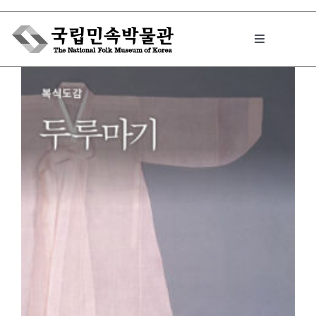
Skip
to
Toggle
content
Navigation
박물관에서는
민속이야기
민속 인사이드
원문보기 PDF