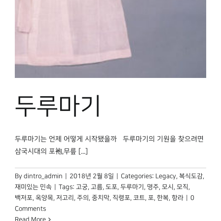
박물관 홈페이지
두루마기
두루마기는 언제 어떻게 시작됐을까 두루마기의 기원을 찾으려면
삼국시대의 포袍,무릎 [...]
By
dintro_admin
|
2018년 2월 8일
|
Categories:
Legacy
,
복식도감
,
재미있는 민속
|
Tags:
고궁
,
고름
,
도포
,
두루마기
,
명주
,
모시
,
모직
,
백저포
,
옥양목
,
저고리
,
주의
,
중치막
,
직령포
,
코트
,
포
,
한복
,
항라
|
0
Comments
Read More