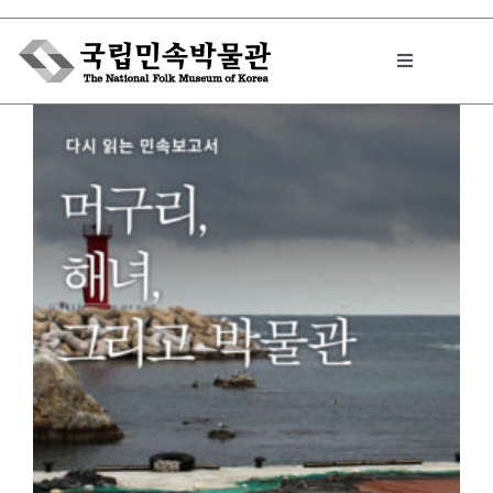
Skip
to
Toggle
content
Navigation
박물관에서는
민속이야기
민속 인사이드
원문보기 PDF