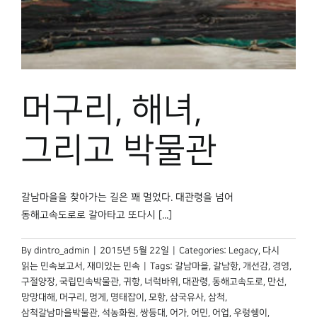
박물관 홈페이지
머구리, 해녀,
그리고 박물관
갈남마을을 찾아가는 길은 꽤 멀었다. 대관령을 넘어
동해고속도로로 갈아타고 또다시 [...]
By
dintro_admin
|
2015년 5월 22일
|
Categories:
Legacy
,
다시
읽는 민속보고서
,
재미있는 민속
|
Tags:
갈남마을
,
갈남항
,
개선감
,
경영
,
구절양장
,
국립민속박물관
,
귀항
,
너럭바위
,
대관령
,
동해고속도로
,
만선
,
망망대해
,
머구리
,
멍게
,
명태잡이
,
모항
,
삼국유사
,
삼척
,
삼척갈남마을박물관
,
석농화원
,
쌍등대
,
어가
,
어민
,
어업
,
우렁쉥이
,