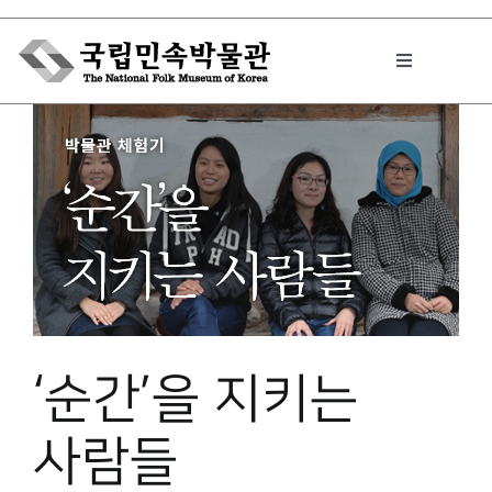
Skip
to
Toggle
content
Navigation
박물관에서는
민속이야기
민속 인사이드
‘순간’을 지키는
원문보기 PDF
사람들