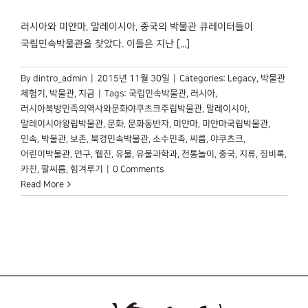
박물관 홈페이지
러시아와 미얀마, 말레이시아, 중국의 박물관 큐레이터들이
국립민속박물관을 찾았다. 이들은 지난 [...]
By
dintro_admin
|
2015년 11월 30일
|
Categories:
Legacy
,
박물관
체험기
,
박물관, 지금
|
Tags:
국립민속박물관
,
러시아
,
러시아북방민족의역사와문화야쿠츠크주립박물관
,
말레이시아
,
말레이시아왕립박물관
,
문화
,
문화동반자
,
미얀마
,
미얀마국립박물관
,
민속
,
박물관
,
보존
,
북경민속박물관
,
소수민족
,
씨름
,
야쿠츠크
,
어린이박물관
,
연구
,
웹진
,
유물
,
유물과학과
,
전통놀이
,
중국
,
지류
,
징비록
,
카친
,
팔씨름
,
힘겨루기
|
0 Comments
Read More