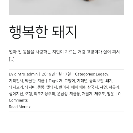
박물관 홈페이지
행복한 돼지
얼마 전 동물을 사랑하는 지인이 기르는 개랑 고양이가 살이 쪄서
[...]
By
dintro_admin
|
2019년 1월 17일
|
Categories:
Legacy
,
기획전시
,
박물관, 지금
|
Tags:
개
,
고양이
,
기해년
,
동의보감
,
돼지
,
돼지고기
,
돼지띠
,
뚱뚱
,
멧돼지
,
반려자
,
베이비붐
,
삼국지
,
샤먼
,
서유기
,
십이지신
,
오행
,
외모지상주의
,
운남성
,
저금통
,
저팔계
,
제주도
,
행운
|
0
Comments
Read More