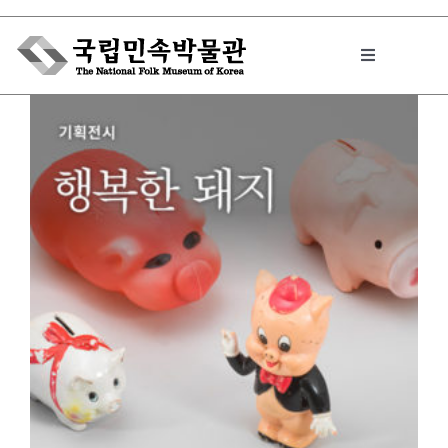
Skip
to
Toggle
content
Navigation
박물관에서는
민속이야기
민속 인사이드
원문보기 PDF