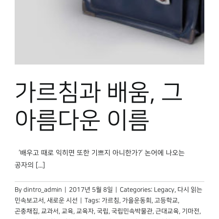
박물관 홈페이지
가르침과 배움, 그
아름다운 이름
‘배우고 때로 익히면 또한 기쁘지 아니한가?’ 논어에 나오는
공자의 [...]
By
dintro_admin
|
2017년 5월 8일
|
Categories:
Legacy
,
다시 읽는
민속보고서
,
새로운 시선
|
Tags:
가르침
,
가을운동회
,
고등학교
,
곤충채집
,
교과서
,
교육
,
교육자
,
국립
,
국립민속박물관
,
근대교육
,
기마전
,