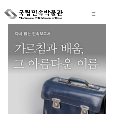
Skip
to
Toggle
content
Navigation
박물관에서는
민속이야기
민속 인사이드
원문보기 PDF