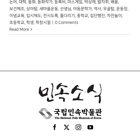
논어
,
대학
,
동화
,
동화작가
,
등록비
,
마스게임
,
박상재
,
발자취
,
배움
,
보건체조
,
상아탑
,
새마을운동
,
선생님
,
아동문학가
,
역사
,
우골탑
,
운동장
,
이념교육
,
입시제도
,
전시도록
,
줄다리기
,
중학교
,
집단행진
,
차전놀이
,
초등학교
,
학생
,
학창시절
|
0 Comments
Read More