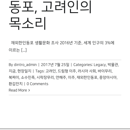
동포, 고려인의
박물관 홈페이지
목소리
재외한인동포 생활문화 조사 2016년 기준, 세계 인구의 3%에
이르는 [...]
By
dintro_admin
|
2017년 7월 25일
|
Categories:
Legacy
,
박물관,
지금
,
현장일지
|
Tags:
고려인
,
드림형 이주
,
러시아 사회
,
바이무리
,
북짜이
,
소수민족
,
시락장무리
,
연해주
,
이주
,
재외한인동포
,
중앙아시아
,
환갑잔치
|
0 Comments
Read More