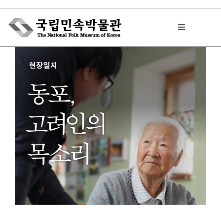
Skip
to
Toggle
content
Navigation
박물관에서는
민속이야기
민속 인사이드
원문보기 PDF