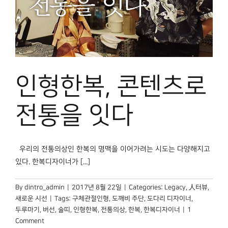
인형한복, 콘텐츠로
전통을 잇다
우리의 전통의상인 한복의 명맥을 이어가려는 시도는 다양해지고
있다. 한복디자이너가 [...]
By
dintro_admin
|
2017년 8월 22일
|
Categories:
Legacy
,
人터뷰
,
새로운 시선
|
Tags:
구체관절인형
,
도깨비 주단
,
도다리 디자이너
,
두루마기
,
버선
,
술띠
,
인형한복
,
전통의상
,
한복
,
한복디자이너
|
1
Comment