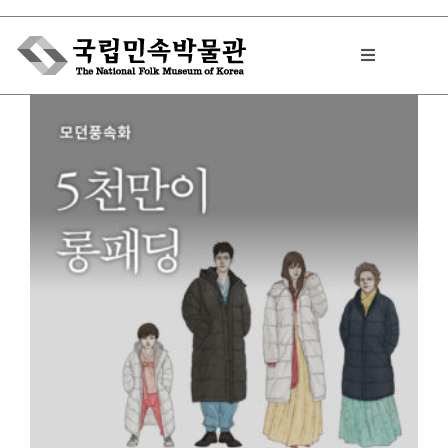
Skip
to
Toggle
content
Navigation
박물관에서는
민속이야기
민속 인사이드
원문보기 PDF