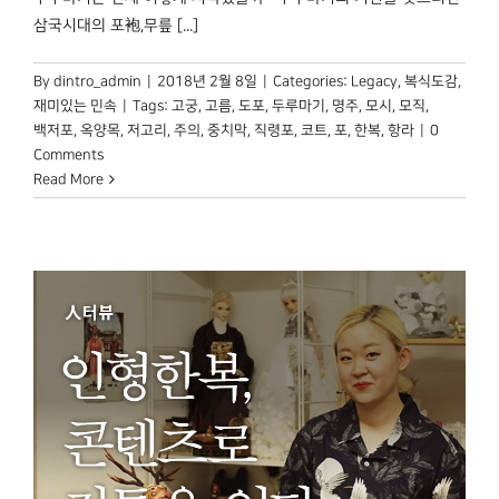
삼국시대의 포袍,무릎 [...]
By
dintro_admin
|
2018년 2월 8일
|
Categories:
Legacy
,
복식도감
,
재미있는 민속
|
Tags:
고궁
,
고름
,
도포
,
두루마기
,
명주
,
모시
,
모직
,
백저포
,
옥양목
,
저고리
,
주의
,
중치막
,
직령포
,
코트
,
포
,
한복
,
항라
|
0
Comments
Read More