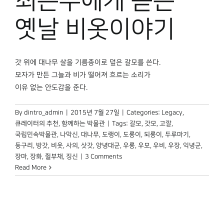
최은수에게 듣는
옛날 비옷이야기
갓 위에 대나무 살을 기름종이로 덮은 갈모를 쓴다.
모자가 만든 그늘과 비가 떨어져 흐르는 소리가
이유 없는 안도감을 준다.
By
dintro_admin
|
2015년 7월 27일
|
Categories:
Legacy
,
큐레이터의 추천
,
함께하는 박물관
|
Tags:
갈모
,
갓모
,
고깔
,
국립민속박물관
,
나막신
,
대나무
,
도랭이
,
도롱이
,
되롱이
,
두루마기
,
둥구리
,
방갓
,
비옷
,
사의
,
삿갓
,
양녕대군
,
우롱
,
우모
,
우비
,
우장
,
익녕군
,
장마
,
장화
,
쥘부채
,
징신
|
3 Comments
Read More