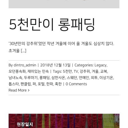
박물관 홈페이지
5천만이 롱패딩
‘30년만의 강추위’였던 작년 겨울에 이어 올 겨울도 심상치 않다.
초겨울 [...]
By
dintro_admin
|
2018년 12월 13일
|
Categories:
Legacy
,
모던풍속화
,
재미있는 민속
|
Tags:
5천만
,
TV
,
강추위
,
겨울
,
교복
,
남녀노속
,
두루마기
,
롱패딩
,
삼한사온
,
스웨던
,
연예인
,
외투
,
이상기온
,
톱스타
,
팬클럽
,
퍼
,
포털
,
한파
,
혹한
|
0 Comments
Read More