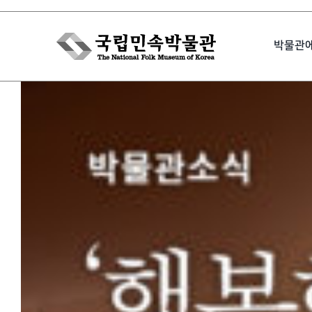
Skip
to
박물관
content