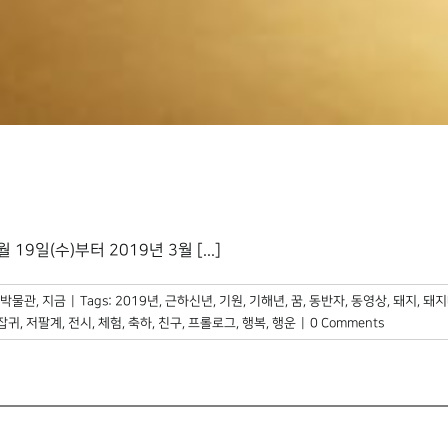
일(수)부터 2019년 3월 [...]
박물관, 지금
|
Tags:
2019년
,
근하신년
,
기원
,
기해년
,
꿈
,
동반자
,
동영상
,
돼지
,
돼지
잡귀
,
저팔계
,
전시
,
체험
,
축하
,
친구
,
프롤로그
,
행복
,
행운
|
0 Comments