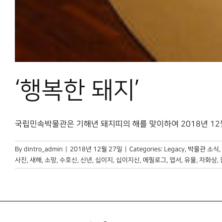
‘행복한 돼지’
국립민속박물관은 기해년 돼지띠의 해를 맞이하여 2018년 12월 19
By
dintro_admin
|
2018년 12월 27일
|
Categories:
Legacy
,
박물관 소식
,
사진
,
새해
,
소망
,
수호신
,
신년
,
십이지
,
십이지신
,
에필로그
,
엽서
,
유물
,
자화상
,