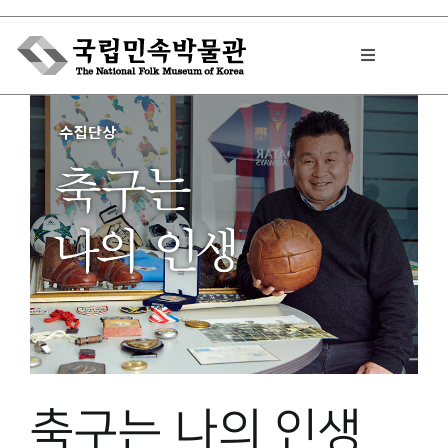
Skip
to
Toggle
content
Navigation
박물관에서는
민속이야기
민속 인사이드
원문보기 PDF
축구는 나의 인생