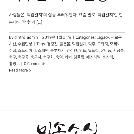
박물관 홈페이지
사람들은 ‘덕업일치’의 삶을 부러워한다. 요즘 말로 ‘덕업일치’란 한
분야의 ‘덕후’가 [...]
By
dintro_admin
|
2019년 1월 31일
|
Categories:
Legacy
,
새로운
시선
,
수집단상
|
Tags:
경평전
,
골든볼
,
덕업일치
,
덕후
,
도화지
,
모레노
,
수집
,
스트라이커
,
스페인
,
승부차기
,
안정환
,
우표
,
월드컵
,
유니폼
,
저금통
,
축구
,
축구공
,
축구사
,
축구화
,
축덕
,
키커
,
팸플릿
,
페스티벌
,
포스터
,
홍명보
|
0 Comments
Read More