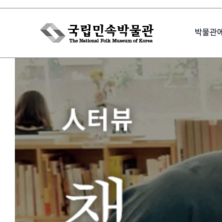
Skip
to
박물관
content