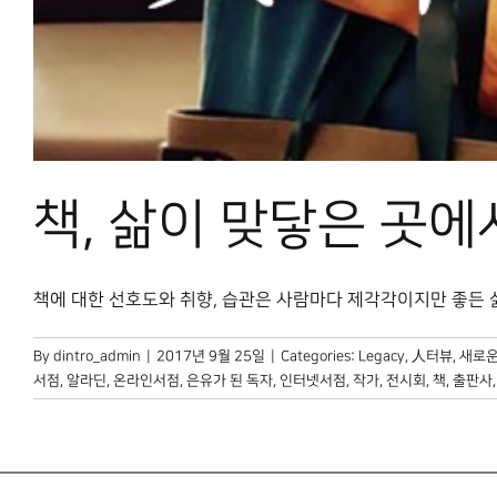
책, 삶이 맞닿은 곳
책에 대한 선호도와 취향, 습관은 사람마다 제각각이지만 좋든 싫든,
By
dintro_admin
|
2017년 9월 25일
|
Categories:
Legacy
,
人터뷰
,
새로운
서점
,
알라딘
,
온라인서점
,
은유가 된 독자
,
인터넷서점
,
작가
,
전시회
,
책
,
출판사