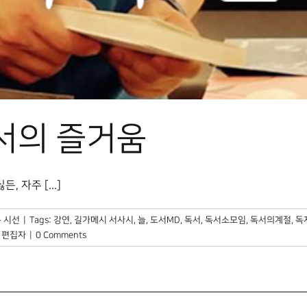
에서의 즐거움
 자주 [...]
 시선
|
Tags:
강연
,
길가메시 서사시
,
늘
,
도서MD
,
독서
,
독서소모임
,
독서의계절
,
독
,
편집자
|
0 Comments