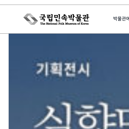
Skip
to
박물관
content