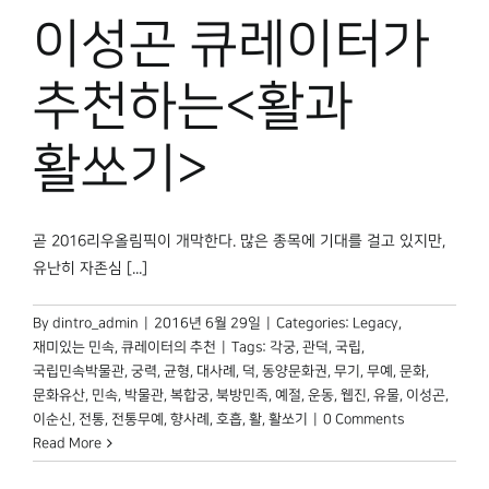
박물관 홈페이지
이성곤 큐레이터가
추천하는<활과
활쏘기>
곧 2016리우올림픽이 개막한다. 많은 종목에 기대를 걸고 있지만,
유난히 자존심 [...]
By
dintro_admin
|
2016년 6월 29일
|
Categories:
Legacy
,
재미있는 민속
,
큐레이터의 추천
|
Tags:
각궁
,
관덕
,
국립
,
국립민속박물관
,
궁력
,
균형
,
대사례
,
덕
,
동양문화권
,
무기
,
무예
,
문화
,
문화유산
,
민속
,
박물관
,
복합궁
,
북방민족
,
예절
,
운동
,
웹진
,
유물
,
이성곤
,
이순신
,
전통
,
전통무예
,
향사례
,
호흡
,
활
,
활쏘기
|
0 Comments
Read More