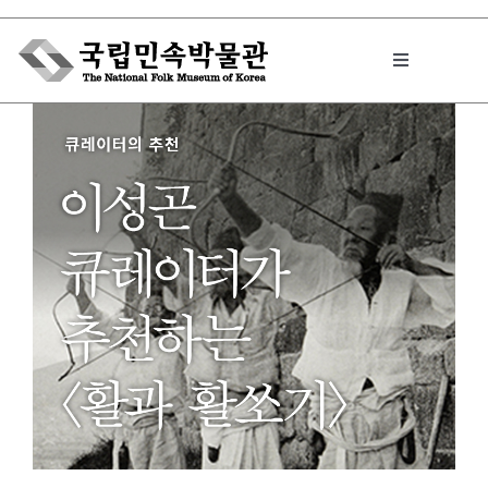
Skip
to
Toggle
content
Navigation
박물관에서는
민속이야기
민속 인사이드
원문보기 PDF