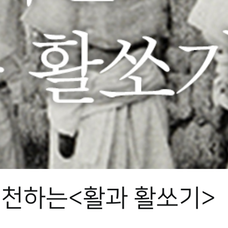
추천하는<활과 활쏘기>