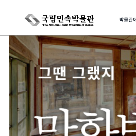
Skip
to
박물관
content