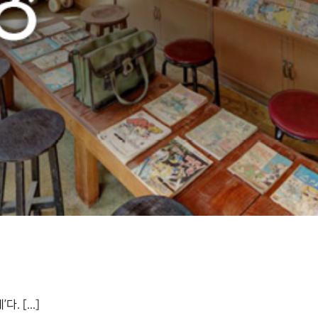
 [...]