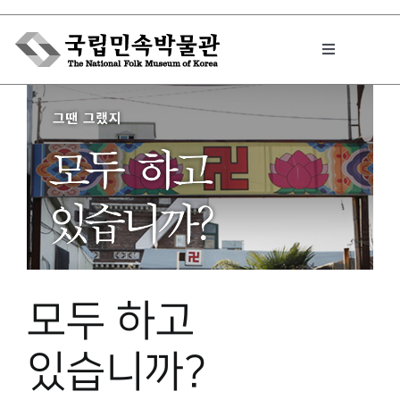
Skip
to
Toggle
content
Navigation
박물관에서는
민속이야기
민속 인사이드
모두 하고
원문보기 PDF
있습니까?