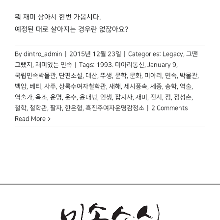
박물관 홈페이지
뭐 재미 삼아서 한번 가봅시다.
예정된 대로 살아지는 경우란 없잖아요?
By
dintro_admin
|
2015년 12월 23일
|
Categories:
Legacy
,
그땐
그랬지
,
재미있는 민속
|
Tags:
1993. 미아리통신
,
January 9
,
국립민속박물관
,
단편소설
,
대산
,
뚜생
,
문학
,
문화
,
미아리
,
민속
,
박물관
,
백암
,
베티
,
사주
,
상록수여자철학관
,
새해
,
세시풍속
,
세종
,
송학
,
역술
,
역술가
,
욕조
,
운명
,
운수
,
윤대녕
,
인생
,
잡지사
,
재미
,
전시
,
점
,
점성촌
,
철학
,
철학관
,
팔자
,
한은형
,
흑진주여자운명감정소
|
2 Comments
Read More