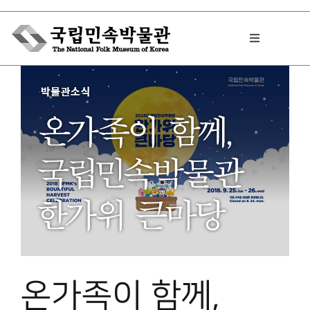
Skip
to
Toggle
content
Navigation
박물관에서는
민속이야기
민속 인사이드
원문보기 PDF
온가족이 함께,