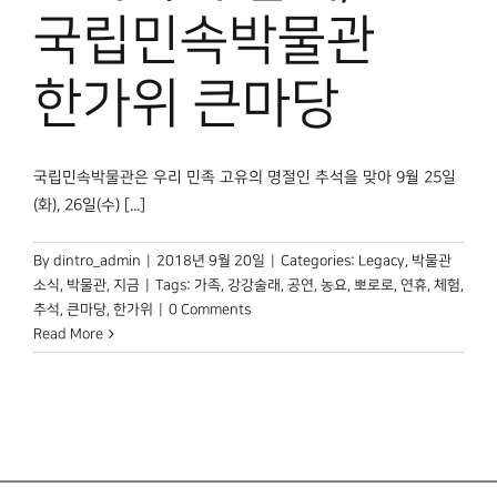
박물관 홈페이지
국립민속박물관
한가위 큰마당
국립민속박물관은 우리 민족 고유의 명절인 추석을 맞아 9월 25일
(화), 26일(수) [...]
By
dintro_admin
|
2018년 9월 20일
|
Categories:
Legacy
,
박물관
소식
,
박물관, 지금
|
Tags:
가족
,
강강술래
,
공연
,
농요
,
뽀로로
,
연휴
,
체험
,
추석
,
큰마당
,
한가위
|
0 Comments
Read More